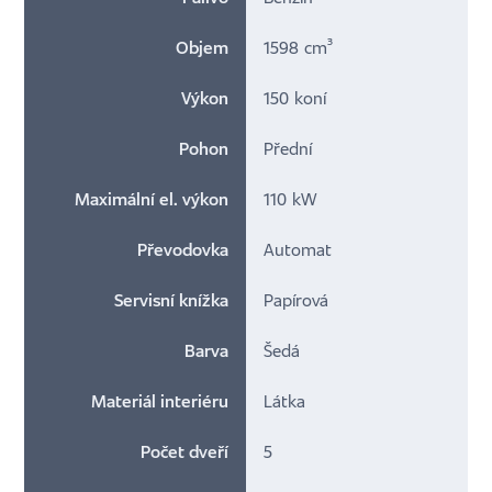
Objem
1598 cm³
Výkon
150 koní
Pohon
Přední
Maximální el. výkon
110 kW
Převodovka
Automat
Servisní knížka
Papírová
Barva
Šedá
Materiál interiéru
Látka
Počet dveří
5