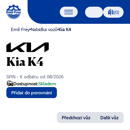
Porovnáván
(0)
Vyhledávání
Emil Frey
Nabídka vozů
Kia K4
Kia K4
SPIN - K odběru od 08/2026
Dostupnost:
Skladem
Přidat do porovnání
Předchozí vůz
Další vůz
1/16