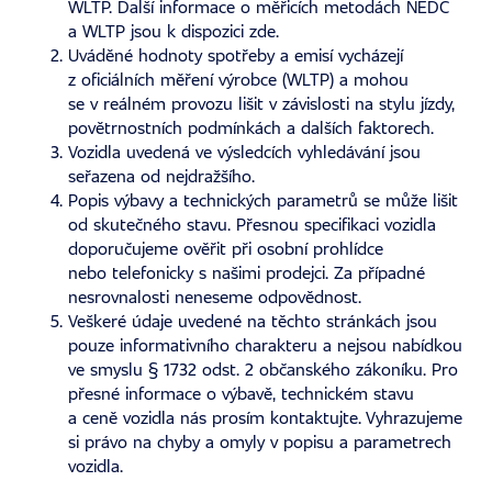
WLTP. Další informace o měřicích metodách NEDC
a WLTP jsou k dispozici
zde
.
Uváděné hodnoty spotřeby a emisí vycházejí
z oficiálních měření výrobce (WLTP) a mohou
se v reálném provozu lišit v závislosti na stylu jízdy,
povětrnostních podmínkách a dalších faktorech.
Vozidla uvedená ve výsledcích vyhledávání jsou
seřazena od nejdražšího.
Popis výbavy a technických parametrů se může lišit
od skutečného stavu. Přesnou specifikaci vozidla
doporučujeme ověřit při osobní prohlídce
nebo telefonicky s našimi prodejci. Za případné
nesrovnalosti neneseme odpovědnost.
Veškeré údaje uvedené na těchto stránkách jsou
pouze informativního charakteru a nejsou nabídkou
ve smyslu § 1732 odst. 2 občanského zákoníku. Pro
přesné informace o výbavě, technickém stavu
a ceně vozidla nás prosím kontaktujte. Vyhrazujeme
si právo na chyby a omyly v popisu a parametrech
vozidla.