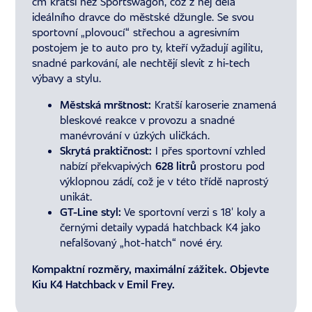
cm kratší než Sportswagon, což z něj dělá
ideálního dravce do městské džungle. Se svou
sportovní „plovoucí“ střechou a agresivním
postojem je to auto pro ty, kteří vyžadují agilitu,
snadné parkování, ale nechtějí slevit z hi-tech
výbavy a stylu.
Městská mrštnost:
Kratší karoserie znamená
bleskové reakce v provozu a snadné
manévrování v úzkých uličkách.
Skrytá praktičnost:
I přes sportovní vzhled
nabízí překvapivých
628 litrů
prostoru pod
výklopnou zádí, což je v této třídě naprostý
unikát.
GT-Line styl:
Ve sportovní verzi s 18' koly a
černými detaily vypadá hatchback K4 jako
nefalšovaný „hot-hatch“ nové éry.
Kompaktní rozměry, maximální zážitek. Objevte
Kiu K4 Hatchback v Emil Frey.