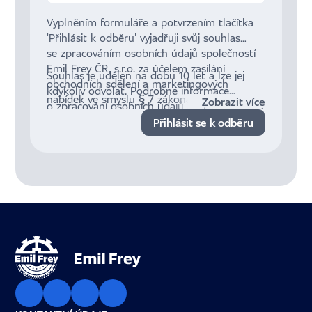
Vyplněním formuláře a potvrzením tlačítka
'Přihlásit k odběru' vyjadřuji svůj souhlas
se zpracováním osobních údajů společností
Emil Frey ČR, s.r.o. za účelem zasílání
Souhlas je udělen na dobu 10 let a lze jej
obchodních sdělení a marketingových
kdykoliv odvolat. Podrobné informace
nabídek ve smyslu § 7 zákona č. 480/2004
Zobrazit více
o zpracování osobních údajů a mých právech
Sb., o některých službách informační
jsou dostupné
zde
.
Přihlásit se k odběru
společnosti.