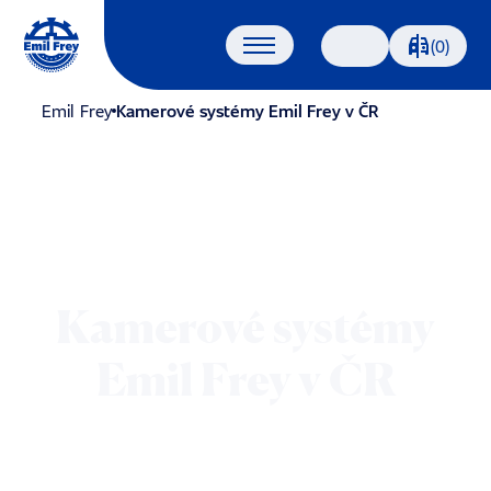
Porovnáván
(0)
Vyhledávání
Emil Frey
Kamerové systémy Emil Frey v ČR
Kamerové systémy
Emil Frey v ČR