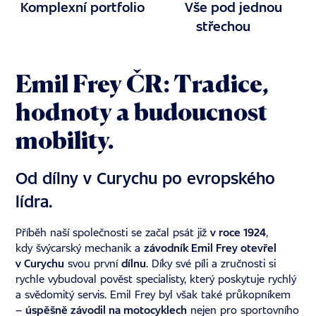
Komplexní portfolio
Vše pod jednou
střechou
Emil Frey ČR: Tradice,
hodnoty a budoucnost
mobility.
Od dílny v Curychu po evropského
lídra.
Příběh naší společnosti se začal psát již
v roce 1924
,
kdy švýcarský mechanik a
závodník Emil Frey otevřel
v Curychu
svou první
dílnu
. Díky své píli a zručnosti si
rychle vybudoval pověst specialisty, který poskytuje rychlý
a svědomitý servis. Emil Frey byl však také průkopníkem
–
úspěšně závodil na motocyklech
nejen pro sportovního