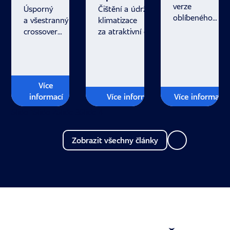
verze
Úsporný
Čištění a údržba
oblíbeného
a všestranný
klimatizace
modelu Kia
crossover
za atraktivní ceny.
XCeed přijíždí
pro váš
se svěžím
moderní
designem,
život.
který na silnici
Více
rozhodně
informací
Více informací
nepřehlédnete.
Více informací
Slide 1
Slide 2
Slide 3
Slide 4
Zobrazit všechny články