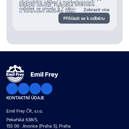
obchodních sdělení a marketingových
kdykoliv odvolat. Podrobné informace
nabídek ve smyslu § 7 zákona č. 480/2004
Zobrazit více
o zpracování osobních údajů a mých právech
Sb., o některých službách informační
jsou dostupné
zde
.
Přihlásit se k odběru
společnosti.
KONTAKTNÍ ÚDAJE
Emil Frey ČR, s.r.o.
Pekařská 638/5,
155 00 Jinonice (Praha 5), Praha