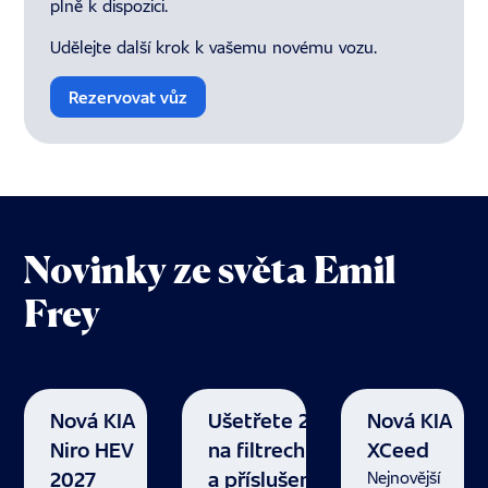
plně k dispozici.
Udělejte další krok k vašemu novému vozu.
Rezervovat vůz
Novinky ze světa Emil
Frey
Nová KIA
Ušetřete 20 %
Nová KIA
Niro HEV
na filtrech
XCeed
2027
a příslušenství.
Nejnovější