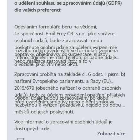
o udělení souhlasu se zpracováním údajů (GDPR)
dle vašich preferencí:
Odesláním formuláře beru na vědomí,
že společnost Emil Frey ČR, s.r.o., jako správce
osobních údajů, bude zpracovávat mnou
poskytnuté osobní údaje za účelem vyřízení mé
rozsahu údajů uvedených ve formuláři (zejména
poptávky, objednávky dokumentace, služby
jméno, příjmení, e-mail, telefon, případně údaje
nebo realizace testovací jízdy, a to v
o vozidle, jako VIN nebo SPZ).
Zpracování probíhá na základě čl. 6 odst. 1 písm. b)
nařízení Evropského parlamentu a Rady (EU)
2016/679 (obecného nařízení o ochraně osobních
údajů), tedy za účelem provedení opatření přijatých
Osobní údaje budou zpracovávány po dobu
před uzavřením smlouvy nebo plnění smlouvy.
nezbytnou k vyřízení požadavku, nejdéle po dobu 6
měsíců od jejich poskytnutí.
Více informací o zpracování osobních údajů je
dostupných
zde
.
Zobrazit více