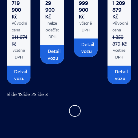
719
29
999
1 209
900
900
900
879
Kč
Kč
Kč
Kč
Původní
nelze
včetně
Původní
cena
odečíst
DPH
cena
911 074
1 359
DPH
Kč
879 Kč
Detail
včetně
včetně
Detail
vozu
DPH
DPH
vozu
Detail
Detail
vozu
vozu
Slide 1
Slide 2
Slide 3