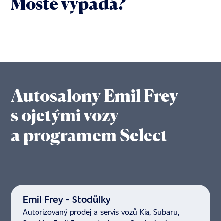
Mostě vypadá?
1/44
Autosalony Emil Frey
s ojetými vozy
a programem Select
Emil Frey - Stodůlky
Autorizovaný prodej a servis vozů Kia, Subaru,