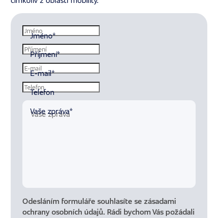
čímkoliv z oblasti mobility.
Jméno
*
Příjmení
*
E-mail
*
Telefon
Vaše zpráva
*
Odesláním formuláře souhlasíte se
zásadami
ochrany osobních údajů
. Rádi bychom Vás požádali