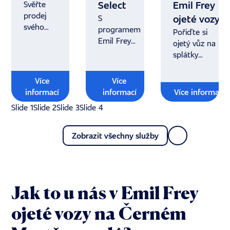
Svěřte
Select
Emil Frey
prodej
S
ojeté vozy
svého
programem
Pořiďte si
vozu
Emil Frey
ojetý vůz na
do rukou
Select
splátky
partnera,
získáváte
s výhodným
kterému
bezpečí,
úrokem.
Více
Více
můžete
které
Vyřídíme
informací
informací
Více informací
důvěřovat.
očekáváte
za vás
Slide 1
Slide 2
Slide 3
Slide 4
od nového
financování.
vozu.
Zobrazit všechny služby
Jak to u nás v Emil Frey
ojeté vozy na Černém