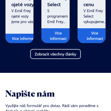
ojeté vozy
Select
cenu
V Emil Frey
S
V Emil Frey
ojeté vozy
programem
Select
jsme pro vás
Emil Frey
vykupujeme
připravili
Select
vozy všech
komplexní
získáváte
značek
Více
Více
služby, díky
bezpečí,
a stáří.
Více informací
informací
informací
kterým
které
Zbavte
vyřešíte
očekáváte
se starostí
Zobrazit všechny články
financování
od nového
s vyřizováním
i pojištění vozu
vozu.
inzerátů.
jednoduše.
Napište nám
Využijte náš formulář pro dotaz. Rádi vám poradíme s