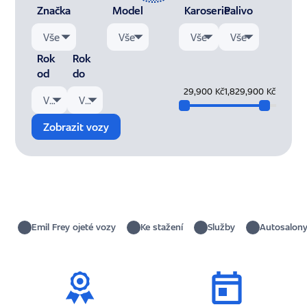
Značka
Model
Karoserie
Palivo
Vše
Vše
Vše
Vše
Rok
Rok
od
do
29,900 Kč
1,829,900 Kč
Vše
Vše
Zobrazit vozy
Emil Frey ojeté vozy
Ke stažení
Služby
Autosalony