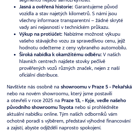
Jasná a ověřená historie:
Garantujeme původ
vozidla a stav najetých kilometrů. S námi jsou
všechny informace transparentní – žádné skryté
vady ani nejasnosti v technickém průkazu.
Výkup na protiúčet:
Nabízíme možnost výkupu
vašeho stávajícího vozu za spravedlivou cenu, jejíž
hodnotu odečteme z ceny vybraného automobilu.
Široká nabídka k okamžitému odběru:
V našich
hlavních centrech najdete stovky pečlivě
prověřených vozů různých značek, nejen z naší
oficiální distribuce.
Navštivte nás osobně na
showroomu v Praze 5 - Pekařská
nebo na novém showroomu, který jsme postavili
a otevřeli v roce 2025 na
Praze 13, - Kyje
,
vedle našeho
původního showroomu Toyota
nebo si prohlédněte
aktuální nabídku online. Tým našich odborníků vám
ochotně poradí s výběrem, představí výhodné financování
a zajistí, abyste odjížděli naprosto spokojení.