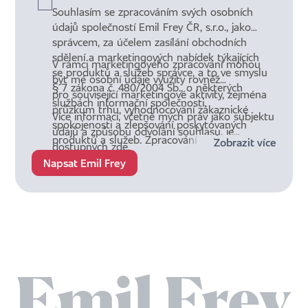
Souhlasím se zpracováním svých osobních
údajů společností Emil Frey ČR, s.r.o., jako
správcem, za účelem zasílání obchodních
sdělení a marketingových nabídek týkajících
V rámci marketingového zpracování mohou
se produktů a služeb správce, a to ve smyslu
být mé osobní údaje využity rovněž
§ 7 zákona č. 480/2004 Sb., o některých
pro související marketingové aktivity, zejména
službách informační společnosti.
průzkum trhu, vyhodnocování zákaznické
Více informací, včetně mých práv jako subjektu
spokojenosti a zlepšování poskytovaných
údajů a způsobu odvolání souhlasu, je
produktů a služeb. Zpracování probíhá na
Zobrazit více
dostupných
zde
.
základě souhlasu dle čl. 6 odst. 1 písm. a)
Napsat Emil Frey
nařízení Evropského parlamentu a Rady (EU)
2016/679 (obecného nařízení o ochraně
osobních údajů). Souhlas je dobrovolný a lze
jej kdykoliv odvolat. Osobní údaje budou
zpracovávány po dobu 10 let od udělení
souhlasu nebo do jeho odvolání.