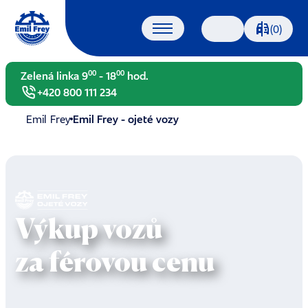
Porovnáván
(0)
Vyhledávání
00
00
Zelená linka 9
- 18
hod.
+420 800 111 234
Emil Frey
Emil Frey - ojeté vozy
Výkup vozů
za férovou cenu