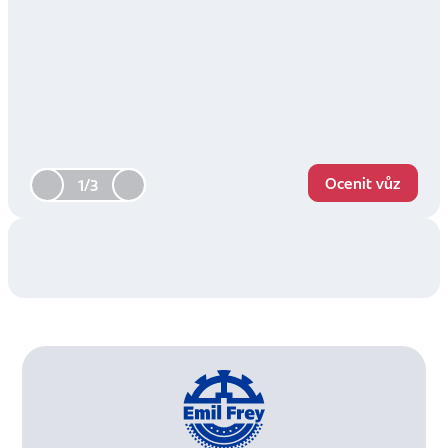
Ocenit vůz
1/3
Filtr vozy