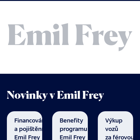
Novinky v Emil Frey
Financování
Benefity
Výkup
a pojištění
programu
vozů
Emil Frey
Emil Frey
za férovou