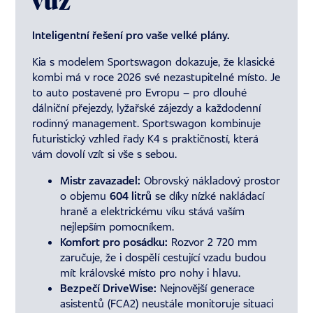
vůz
Inteligentní řešení pro vaše velké plány.
Kia s modelem Sportswagon dokazuje, že klasické
kombi má v roce 2026 své nezastupitelné místo. Je
to auto postavené pro Evropu – pro dlouhé
dálniční přejezdy, lyžařské zájezdy a každodenní
rodinný management. Sportswagon kombinuje
futuristický vzhled řady K4 s praktičností, která
vám dovolí vzít si vše s sebou.
Mistr zavazadel:
Obrovský nákladový prostor
o objemu
604 litrů
se díky nízké nakládací
hraně a elektrickému víku stává vaším
nejlepším pomocníkem.
Komfort pro posádku:
Rozvor 2 720 mm
zaručuje, že i dospělí cestující vzadu budou
mít královské místo pro nohy i hlavu.
Bezpečí DriveWise:
Nejnovější generace
asistentů (FCA2) neustále monitoruje situaci