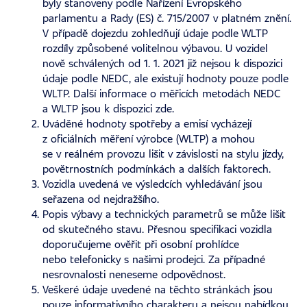
byly stanoveny podle Nařízení Evropského
parlamentu a Rady (ES) č. 715/2007 v platném znění.
V případě dojezdu zohledňují údaje podle WLTP
rozdíly způsobené volitelnou výbavou. U vozidel
nově schválených od 1. 1. 2021 již nejsou k dispozici
údaje podle NEDC, ale existují hodnoty pouze podle
WLTP. Další informace o měřicích metodách NEDC
a WLTP jsou k dispozici
zde
.
Uváděné hodnoty spotřeby a emisí vycházejí
z oficiálních měření výrobce (WLTP) a mohou
se v reálném provozu lišit v závislosti na stylu jízdy,
povětrnostních podmínkách a dalších faktorech.
Vozidla uvedená ve výsledcích vyhledávání jsou
seřazena od nejdražšího.
Popis výbavy a technických parametrů se může lišit
od skutečného stavu. Přesnou specifikaci vozidla
doporučujeme ověřit při osobní prohlídce
nebo telefonicky s našimi prodejci. Za případné
nesrovnalosti neneseme odpovědnost.
Veškeré údaje uvedené na těchto stránkách jsou
pouze informativního charakteru a nejsou nabídkou