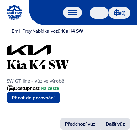
Porovnáván
(0)
Vyhledávání
Emil Frey
Nabídka vozů
Kia K4 SW
Kia K4 SW
SW GT line - Vůz ve výrobě
Dostupnost:
Na cestě
Přidat do porovnání
Předchozí vůz
Další vůz
1/15