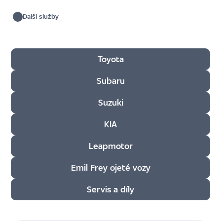
Další služby
Filtr dle sekce
Toyota
Subaru
Suzuki
KIA
Leapmotor
Emil Frey ojeté vozy
Servis a díly
Použít filtr