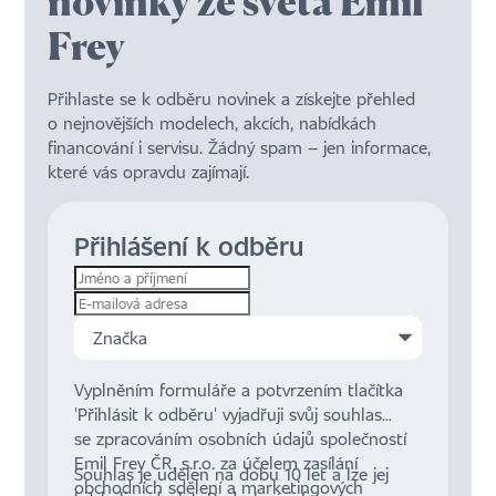
novinky ze světa Emil
Frey
Přihlaste se k odběru novinek a získejte přehled
o nejnovějších modelech, akcích, nabídkách
financování i servisu. Žádný spam – jen informace,
které vás opravdu zajímají.
Přihlášení k odběru
Značka
Vyplněním formuláře a potvrzením tlačítka
'Přihlásit k odběru' vyjadřuji svůj souhlas
se zpracováním osobních údajů společností
Emil Frey ČR, s.r.o. za účelem zasílání
Souhlas je udělen na dobu 10 let a lze jej
obchodních sdělení a marketingových