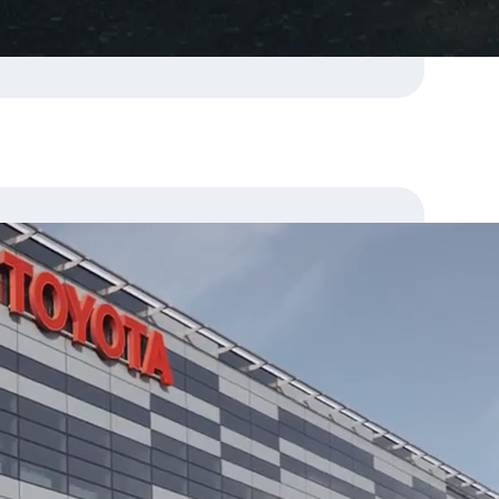
esvědčeni, že RAV4