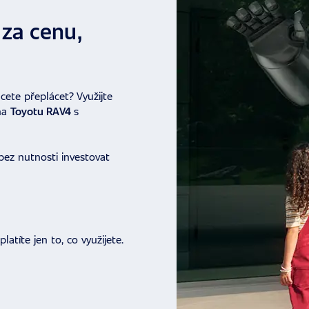
za cenu,
cete přeplácet? Využijte
 na
Toyotu RAV4
s
bez nutnosti investovat
atíte jen to, co využijete.