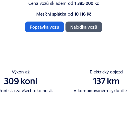
Cena vozů skladem od
1 385 000 Kč
Měsíční splátka od
10 116 Kč
Poptávka vozu
Nabídka vozů
Výkon až
Elektrický dojezd
309
koní
137
km
nní síla za všech okolností.
V kombinovaném cyklu dle