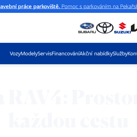
avební práce parkoviště.
Pomoc s parkováním na Pekařsk
Vozy
Modely
Servis
Financování
Akční nabídky
Služby
Kon
a RAV4: Prosto
každou cestu