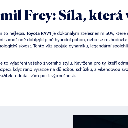
il Frey: Síla, která
n to nejlepší.
Toyota RAV4
je dokonalým ztělesněním SUV, které 
ní samočinně dobíjející plně
hybridní pohon
, nebo se rozhodnete 
hnologický skvost. Tento vůz spojuje dynamiku, legendární spolehl
e to vyjádření vašeho životního stylu. Navržena pro ty, kteří od
a bezpečí, když ráno vyrážíte na důležitou schůzku, a víkendovou 
 zážitek a dodat vám pocit výjimečnosti.