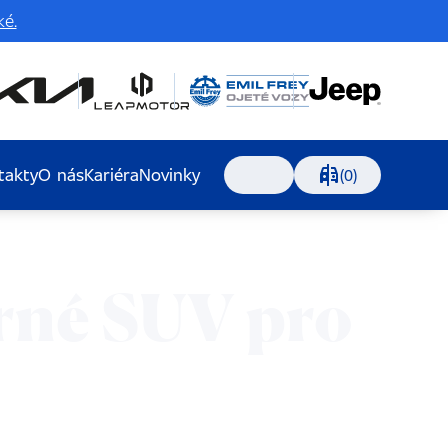
é.
takty
O nás
Kariéra
Novinky
Porovnávání, 0 voz
(0)
Vyhledávání
rné SUV pro