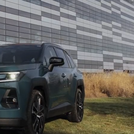
očekávání?
ané síly:
Vyberte si plně hybridní systém
dodenní úsporu, nebo Plug-in Hybrid, který nabízí
 čistě elektrický dojezd ideální pro město.
šech kol AWD-i:
Užijte si jistotu a maximální trakci
to pokročilý systém automaticky zvyšuje
e suverénní průjezd náročným terénem i zimními
z kompromisů:
Kabina plná kvalitních materiálů
rt. Velkorysý a snadno přístupný zavazadlový
d zavazadel přes sportovní vybavení až