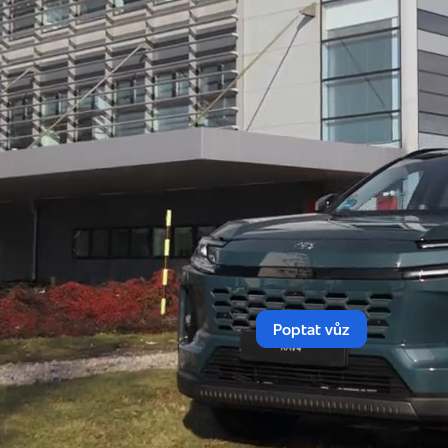
předčí vaše 
Dvě tváře elektrifikov
pro bezstarostnou kaž
bleskovou akceleraci a
Inteligentní pohon v
za každé situace. Ten
bezpečnost a zajišťuj
podmínkami.
Prémiový prostor be
nabízí špičkový komfo
prostor pojme vše – o
po rodinné plány.
Poptat vůz