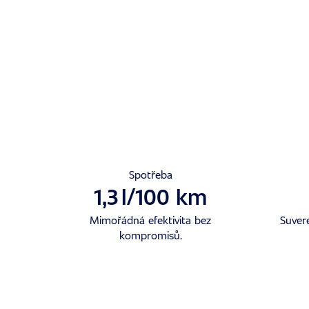
Spotřeba
1,3
l/100 km
Mimořádná efektivita bez
Suveré
kompromisů.