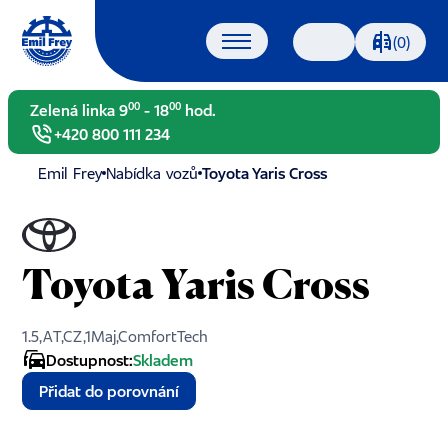
Porovnáván
(0)
Vyhledávání
00
00
Zelená linka 9
- 18
hod.
+420 800 111 234
Emil Frey
Nabídka vozů
Toyota Yaris Cross
Toyota Yaris Cross
1.5,AT,CZ,1Maj,ComfortTech
Dostupnost:
Skladem
Přidat do porovnání