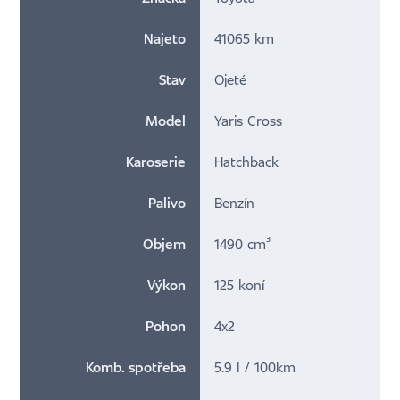
Najeto
41065 km
Stav
Ojeté
Model
Yaris Cross
Karoserie
Hatchback
Palivo
Benzín
Objem
1490 cm³
Výkon
125 koní
Pohon
4x2
Komb. spotřeba
5.9 l / 100km