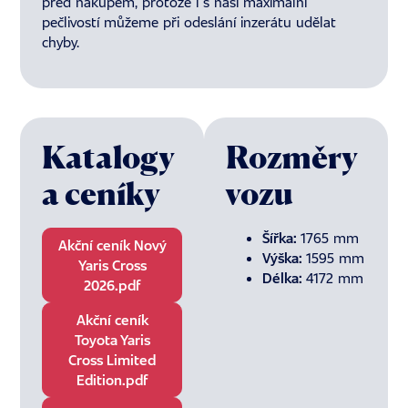
před nákupem, protože i s naší maximální
pečlivostí můžeme při odeslání inzerátu udělat
chyby.
Katalogy
Rozměry
a ceníky
vozu
Šířka:
1765 mm
Akční ceník Nový
Výška:
1595 mm
Yaris Cross
Délka:
4172 mm
2026.pdf
Akční ceník
Toyota Yaris
Cross Limited
Edition.pdf