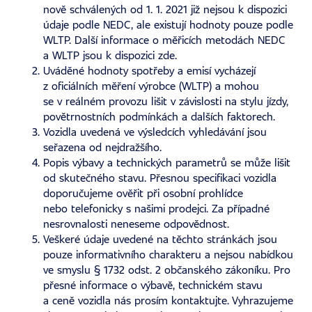
nově schválených od 1. 1. 2021 již nejsou k dispozici
údaje podle NEDC, ale existují hodnoty pouze podle
WLTP. Další informace o měřicích metodách NEDC
a WLTP jsou k dispozici
zde
.
Uváděné hodnoty spotřeby a emisí vycházejí
z oficiálních měření výrobce (WLTP) a mohou
se v reálném provozu lišit v závislosti na stylu jízdy,
povětrnostních podmínkách a dalších faktorech.
Vozidla uvedená ve výsledcích vyhledávání jsou
seřazena od nejdražšího.
Popis výbavy a technických parametrů se může lišit
od skutečného stavu. Přesnou specifikaci vozidla
doporučujeme ověřit při osobní prohlídce
nebo telefonicky s našimi prodejci. Za případné
nesrovnalosti neneseme odpovědnost.
Veškeré údaje uvedené na těchto stránkách jsou
pouze informativního charakteru a nejsou nabídkou
ve smyslu § 1732 odst. 2 občanského zákoníku. Pro
přesné informace o výbavě, technickém stavu
a ceně vozidla nás prosím kontaktujte. Vyhrazujeme