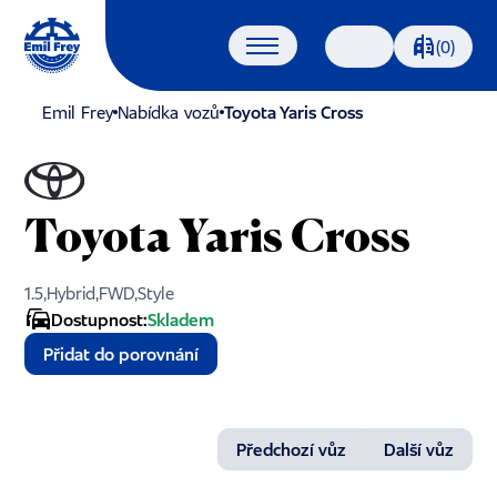
Porovnáván
(0)
Vyhledávání
Emil Frey
Nabídka vozů
Toyota Yaris Cross
Toyota Yaris Cross
1.5,Hybrid,FWD,Style
Dostupnost:
Skladem
Přidat do porovnání
Předchozí vůz
Další vůz
1/14