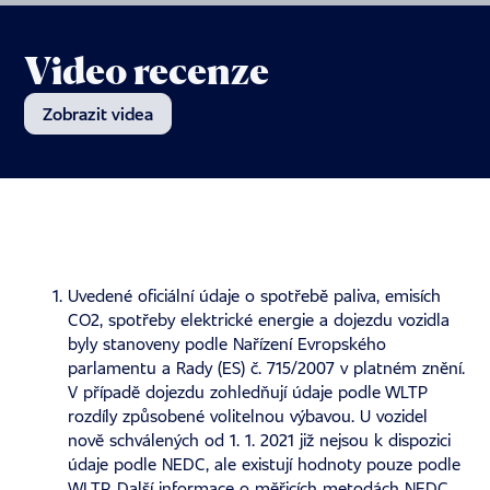
Video recenze
Zobrazit videa
Uvedené oficiální údaje o spotřebě paliva, emisích
CO2, spotřeby elektrické energie a dojezdu vozidla
byly stanoveny podle Nařízení Evropského
parlamentu a Rady (ES) č. 715/2007 v platném znění.
V případě dojezdu zohledňují údaje podle WLTP
rozdíly způsobené volitelnou výbavou. U vozidel
nově schválených od 1. 1. 2021 již nejsou k dispozici
údaje podle NEDC, ale existují hodnoty pouze podle
WLTP. Další informace o měřicích metodách NEDC