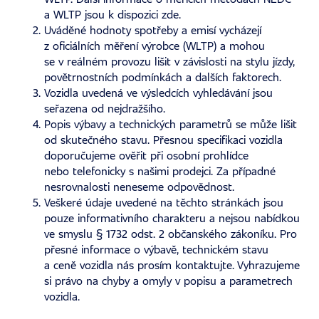
a WLTP jsou k dispozici
zde
.
Uváděné hodnoty spotřeby a emisí vycházejí
z oficiálních měření výrobce (WLTP) a mohou
se v reálném provozu lišit v závislosti na stylu jízdy,
povětrnostních podmínkách a dalších faktorech.
Vozidla uvedená ve výsledcích vyhledávání jsou
seřazena od nejdražšího.
Popis výbavy a technických parametrů se může lišit
od skutečného stavu. Přesnou specifikaci vozidla
doporučujeme ověřit při osobní prohlídce
nebo telefonicky s našimi prodejci. Za případné
nesrovnalosti neneseme odpovědnost.
Veškeré údaje uvedené na těchto stránkách jsou
pouze informativního charakteru a nejsou nabídkou
ve smyslu § 1732 odst. 2 občanského zákoníku. Pro
přesné informace o výbavě, technickém stavu
a ceně vozidla nás prosím kontaktujte. Vyhrazujeme
si právo na chyby a omyly v popisu a parametrech
vozidla.