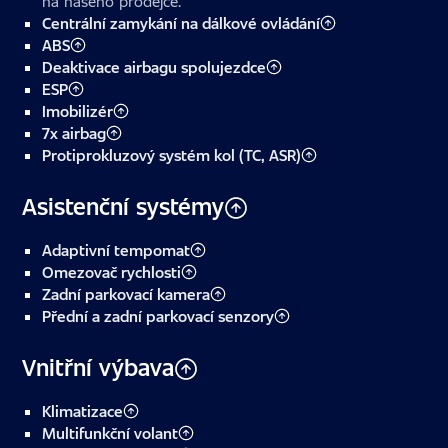
na našeho prodejce.
Centrální zamykání na dálkové ovládání
ABS
Deaktivace airbagu spolujezdce
ESP
Imobilizér
7x airbag
Protiprokluzový systém kol (TC, ASR)
Asistenční systémy
Adaptivní tempomat
Omezovač rychlosti
Zadní parkovací kamera
Přední a zadní parkovací senzory
Vnitřní výbava
Klimatizace
Multifunkční volant