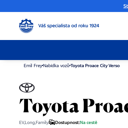
St
Emil Frey
Nabídka vozů
Toyota Proace City Verso
Toyota Proac
EV,Long,Family
Dostupnost:
Na cestě