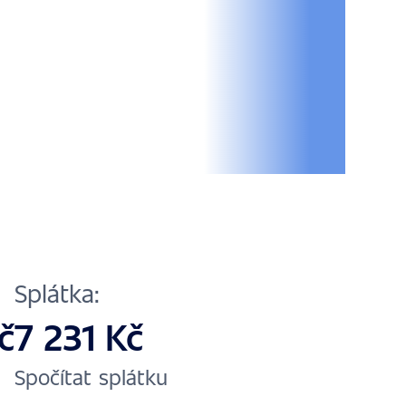
Splátka:
č
7 231 Kč
Spočítat splátku