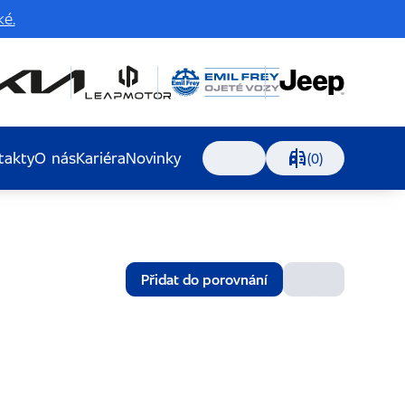
é.
takty
O nás
Kariéra
Novinky
Porovnávání, 0 voz
(0)
Vyhledávání
Přidat do porovnání