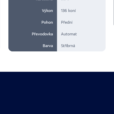
Výkon
136 koní
Pohon
Přední
Převodovka
Automat
Barva
Stříbrná