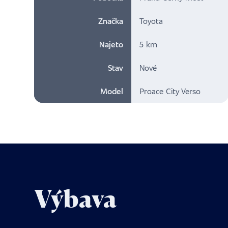
Značka
Toyota
Najeto
5 km
Stav
Nové
Model
Proace City Verso
Výbava