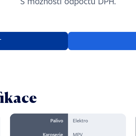
S možností odpočtu DPH.
T
fikace
Palivo
Elektro
Karoserie
MPV