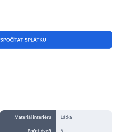
SPOČÍTAT SPLÁTKU
Materiál interiéru
Látka
Počet dveří
5