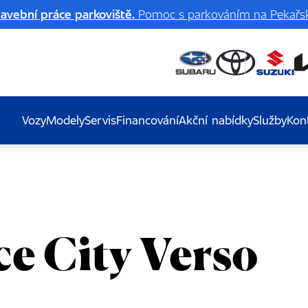
avební práce parkoviště.
Pomoc s parkováním na Pekařsk
Vozy
Modely
Servis
Financování
Akční nabídky
Služby
Kon
e City Verso