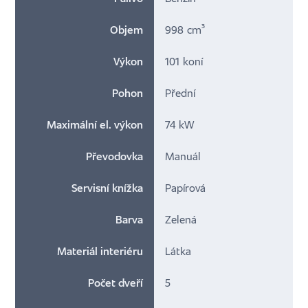
Objem
998 cm³
Výkon
101 koní
Pohon
Přední
Maximální el. výkon
74 kW
Převodovka
Manuál
Servisní knížka
Papírová
Barva
Zelená
Materiál interiéru
Látka
Počet dveří
5