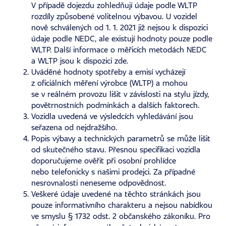
V případě dojezdu zohledňují údaje podle WLTP
rozdíly způsobené volitelnou výbavou. U vozidel
nově schválených od 1. 1. 2021 již nejsou k dispozici
údaje podle NEDC, ale existují hodnoty pouze podle
WLTP. Další informace o měřicích metodách NEDC
a WLTP jsou k dispozici
zde
.
Uváděné hodnoty spotřeby a emisí vycházejí
z oficiálních měření výrobce (WLTP) a mohou
se v reálném provozu lišit v závislosti na stylu jízdy,
povětrnostních podmínkách a dalších faktorech.
Vozidla uvedená ve výsledcích vyhledávání jsou
seřazena od nejdražšího.
Popis výbavy a technických parametrů se může lišit
od skutečného stavu. Přesnou specifikaci vozidla
doporučujeme ověřit při osobní prohlídce
nebo telefonicky s našimi prodejci. Za případné
nesrovnalosti neneseme odpovědnost.
Veškeré údaje uvedené na těchto stránkách jsou
pouze informativního charakteru a nejsou nabídkou
ve smyslu § 1732 odst. 2 občanského zákoníku. Pro