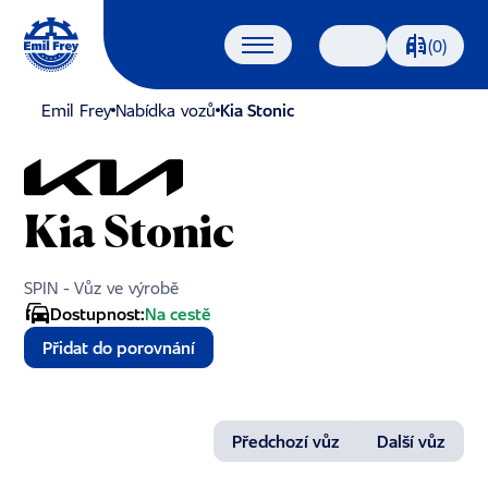
Porovnáván
(0)
Vyhledávání
Emil Frey
Nabídka vozů
Kia Stonic
Kia Stonic
SPIN - Vůz ve výrobě
Dostupnost:
Na cestě
Přidat do porovnání
Předchozí vůz
Další vůz
1/15