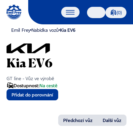
Porovnáván
(0)
Vyhledávání
Emil Frey
Nabídka vozů
Kia EV6
Kia EV6
GT line - Vůz ve výrobě
Dostupnost:
Na cestě
Přidat do porovnání
Předchozí vůz
Další vůz
1/15