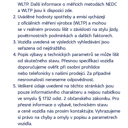
WLTP. Další informace o měřicích metodách NEDC
a WLTP jsou k dispozici
zde
.
Uváděné hodnoty spotřeby a emisí vycházejí
z oficiálních měření výrobce (WLTP) a mohou
se v reálném provozu lišit v závislosti na stylu jízdy,
povětrnostních podmínkách a dalších faktorech.
Vozidla uvedená ve výsledcích vyhledávání jsou
seřazena od nejdražšího.
Popis výbavy a technických parametrů se může lišit
od skutečného stavu. Přesnou specifikaci vozidla
doporučujeme ověřit při osobní prohlídce
nebo telefonicky s našimi prodejci. Za případné
nesrovnalosti neneseme odpovědnost.
Veškeré údaje uvedené na těchto stránkách jsou
pouze informativního charakteru a nejsou nabídkou
ve smyslu § 1732 odst. 2 občanského zákoníku. Pro
přesné informace o výbavě, technickém stavu
a ceně vozidla nás prosím kontaktujte. Vyhrazujeme
si právo na chyby a omyly v popisu a parametrech
vozidla.