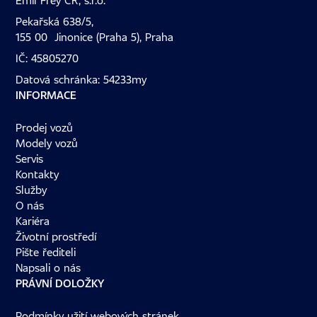
Emil Frey ČR, s.r.o.
Pekařská 638/5,
155 00 Jinonice (Praha 5), Praha
IČ: 45805270
Datová schránka: 54233my
INFORMACE
Prodej vozů
Modely vozů
Servis
Kontakty
Služby
O nás
Kariéra
Životní prostředí
Pište řediteli
Napsali o nás
PRÁVNÍ DOLOŽKY
Podmínky užití webových stránek