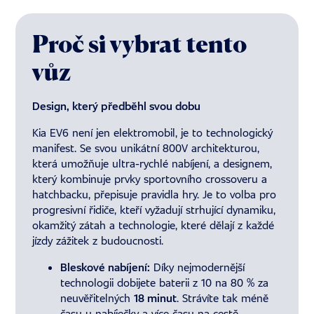
Proč si vybrat tento
vůz
Design, který předběhl svou dobu
Kia EV6 není jen elektromobil, je to technologický
manifest. Se svou unikátní 800V architekturou,
která umožňuje ultra-rychlé nabíjení, a designem,
který kombinuje prvky sportovního crossoveru a
hatchbacku, přepisuje pravidla hry. Je to volba pro
progresivní řidiče, kteří vyžadují strhující dynamiku,
okamžitý zátah a technologie, které dělají z každé
jízdy zážitek z budoucnosti.
Bleskové nabíjení:
Díky nejmodernější
technologii dobijete baterii z 10 na 80 % za
neuvěřitelných
18 minut
. Strávíte tak méně
času u nabíječky a více času na cestě.