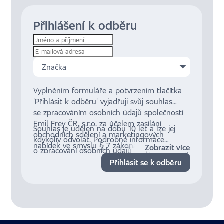
Přihlášení k odběru
Značka
Vyplněním formuláře a potvrzením tlačítka
'Přihlásit k odběru' vyjadřuji svůj souhlas
se zpracováním osobních údajů společností
Emil Frey ČR, s.r.o. za účelem zasílání
Souhlas je udělen na dobu 10 let a lze jej
obchodních sdělení a marketingových
kdykoliv odvolat. Podrobné informace
nabídek ve smyslu § 7 zákona č. 480/2004
Zobrazit více
o zpracování osobních údajů a mých právech
Sb., o některých službách informační
jsou dostupné
zde
.
Přihlásit se k odběru
společnosti.