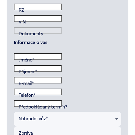
RZ
VIN
Dokumenty
Informace o vás
Jméno
*
Příjmení
*
E-mail
*
Telefon
*
Předpokládaný termín?
Náhradní vůz
*
Zpráva