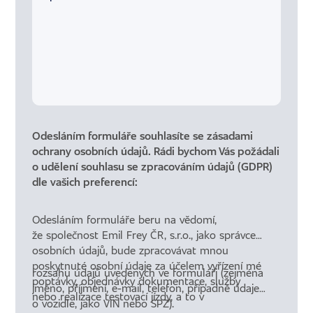
Odesláním formuláře souhlasíte se
zásadami
ochrany osobních údajů
. Rádi bychom Vás požádali
o udělení souhlasu se zpracováním údajů (GDPR)
dle vašich preferencí:
Odesláním formuláře beru na vědomí,
že společnost Emil Frey ČR, s.r.o., jako správce
osobních údajů, bude zpracovávat mnou
poskytnuté osobní údaje za účelem vyřízení mé
rozsahu údajů uvedených ve formuláři (zejména
poptávky, objednávky dokumentace, služby
jméno, příjmení, e-mail, telefon, případně údaje
nebo realizace testovací jízdy, a to v
o vozidle, jako VIN nebo SPZ).