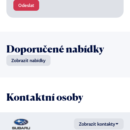
základě souhlasu dle čl. 6 odst. 1 písm. a)
Odeslat
nařízení Evropského parlamentu a Rady (EU)
2016/679 (obecného nařízení o ochraně
osobních údajů). Souhlas je dobrovolný a lze
jej kdykoliv odvolat. Osobní údaje budou
zpracovávány po dobu 10 let od udělení
souhlasu nebo do jeho odvolání.
Doporučené nabídky
Zobrazit nabídky
Kontaktní osoby
Zobrazit kontakty