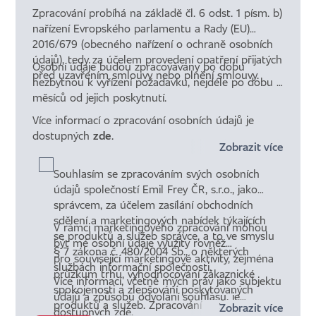
Zpracování probíhá na základě čl. 6 odst. 1 písm. b)
nařízení Evropského parlamentu a Rady (EU)
2016/679 (obecného nařízení o ochraně osobních
údajů), tedy za účelem provedení opatření přijatých
Osobní údaje budou zpracovávány po dobu
před uzavřením smlouvy nebo plnění smlouvy.
nezbytnou k vyřízení požadavku, nejdéle po dobu 6
měsíců od jejich poskytnutí.
Více informací o zpracování osobních údajů je
dostupných
zde
.
Zobrazit více
Souhlasím se zpracováním svých osobních
údajů společností Emil Frey ČR, s.r.o., jako
správcem, za účelem zasílání obchodních
sdělení a marketingových nabídek týkajících
V rámci marketingového zpracování mohou
se produktů a služeb správce, a to ve smyslu
být mé osobní údaje využity rovněž
§ 7 zákona č. 480/2004 Sb., o některých
pro související marketingové aktivity, zejména
službách informační společnosti.
průzkum trhu, vyhodnocování zákaznické
Více informací, včetně mých práv jako subjektu
spokojenosti a zlepšování poskytovaných
údajů a způsobu odvolání souhlasu, je
produktů a služeb. Zpracování probíhá na
Zobrazit více
dostupných
zde
.