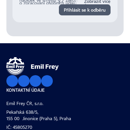
nabídek ve smyslu § 7 zákona č. 480/2004
Zobrazit více
o zpracování osobních údajů a mých právech
Sb., o některých službách informační
jsou dostupné
zde
.
Přihlásit se k odběru
společnosti.
KONTAKTNÍ ÚDAJE
Emil Frey ČR, s.r.o.
Pekařská 638/5,
155 00 Jinonice (Praha 5), Praha
IČ: 45805270