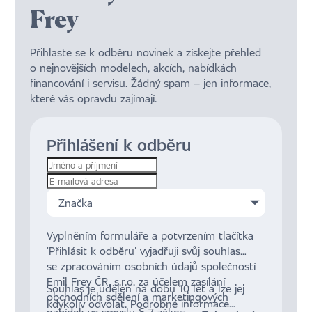
Frey
Přihlaste se k odběru novinek a získejte přehled
o nejnovějších modelech, akcích, nabídkách
financování i servisu. Žádný spam – jen informace,
které vás opravdu zajímají.
Přihlášení k odběru
Značka
Vyplněním formuláře a potvrzením tlačítka
'Přihlásit k odběru' vyjadřuji svůj souhlas
se zpracováním osobních údajů společností
Emil Frey ČR, s.r.o. za účelem zasílání
Souhlas je udělen na dobu 10 let a lze jej
obchodních sdělení a marketingových
kdykoliv odvolat. Podrobné informace