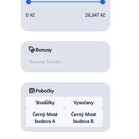
Vyberte rozsah splátek
0 Kč
26,347 Kč
Bonusy
Bonusy Suzuki
Pobočky
Stodůlky
Vysočany
Černý Most
Černý Most
budova A
budova B