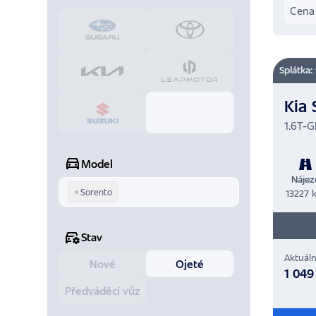
Cena
Splátka:
Kia 
1.6T-G
Model
Nájez
×
Sorento
13227 
Stav
Aktuáln
Nové
Ojeté
1 049
Předváděcí vůz