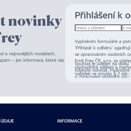
Přihlášení k 
ít novinky
Frey
Vyplněním formuláře a potv
'Přihlásit k odběru' vyjadřuj
led o nejnovějších modelech,
se zpracováním osobních úd
 spam – jen informace, které vás
Emil Frey ČR, s.r.o. za účele
Souhlas je udělen na dobu 10
obchodních sdělení a mark
kdykoliv odvolat. Podrobné
nabídek ve smyslu § 7 záko
o zpracování osobních úda
Sb., o některých službách i
právech jsou dostupné
zde
.
společnosti.
 ÚDAJE
INFORMACE