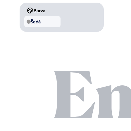
Barva
Šedá