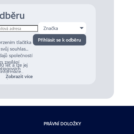
odběru
Značka
Přihlásit se k odběru
rzením tlačítka
i svůj souhlas
ajů společností
m zasílání
 let a lze jej
etingových
 informace
na č. 480/2004
Zobrazit více
jů a mých
nformační
PRÁVNÍ DOLOŽKY