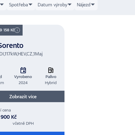
Spotřeba
Datum výroby
Nájezd
 9 158 Kč
i
Sorento
DI,117kW,HEV,CZ,1Maj
d
Vyrobeno
Palivo
km
2024
Hybrid
Zobrazit více
í cena
 900 Kč
včetně DPH