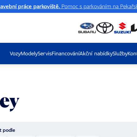
avební práce parkoviště.
Pomoc s parkováním na Pekařsk
Vozy
Modely
Servis
Financování
Akční nabídky
Služby
Kon
rey
t podle