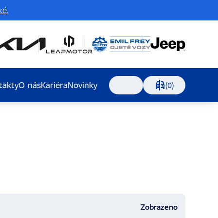
é.
takty
O nás
Kariéra
Novinky
Porovnávání, 0 voz
(0)
Vyhledávání
Zobrazeno