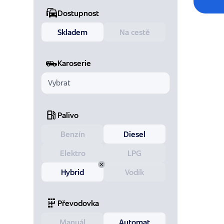
Dostupnost
Skladem
Na cestě
Karoserie
Palivo
Benzín
Diesel
Elektro
LPG
Hybrid
Vodík
Převodovka
Manuál
Automat