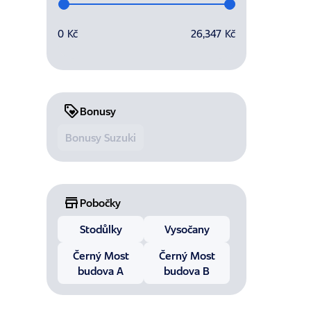
Vyberte rozsah splátek
0 Kč
26,347 Kč
Bonusy
Bonusy Suzuki
Pobočky
Stodůlky
Vysočany
Černý Most
Černý Most
budova A
budova B