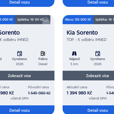
Detail vozu
Detail vozu
55 000 Kč
Splátka: 19 141 Kč
Sleva: 155 000 Kč
Splátka: 19 
i
Sorento
Kia Sorento
 K odběru IHNED
TOP - K odběru IHNED
d
Vyrobeno
Palivo
Nájezd
Vyrobeno
m
2026
Diesel
5 km
2026
Zobrazit více
Zobrazit více
í cena
Původní cena
Aktuální cena
Půvo
 980 Kč
1 394 980 Kč
1 549 980 Kč
1 54
včetně DPH
včetně DPH
Detail vozu
Detail vozu