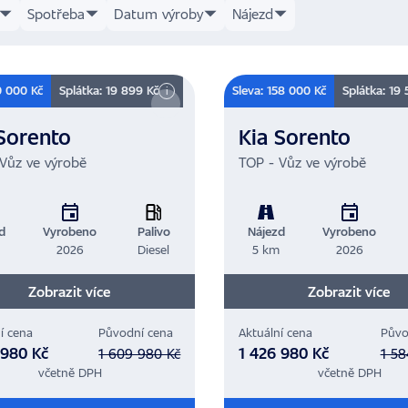
Spotřeba
Datum výroby
Nájezd
0 000 Kč
Splátka: 19 899 Kč
Sleva: 158 000 Kč
Splátka: 19 
i
Sorento
Kia Sorento
Vůz ve výrobě
TOP - Vůz ve výrobě
d
Vyrobeno
Palivo
Nájezd
Vyrobeno
m
2026
Diesel
5 km
2026
Zobrazit více
Zobrazit více
í cena
Původní cena
Aktuální cena
Půvo
 980 Kč
1 426 980 Kč
1 609 980 Kč
1 58
včetně DPH
včetně DPH