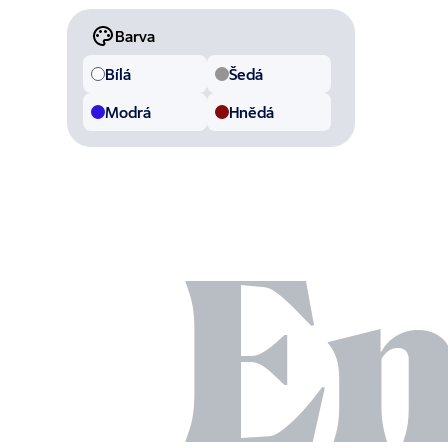
Barva
Bílá
Šedá
Modrá
Hnědá