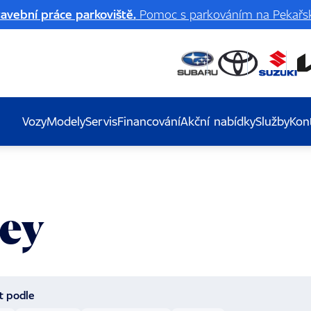
avební práce parkoviště.
Pomoc s parkováním na Pekařsk
Vozy
Modely
Servis
Financování
Akční nabídky
Služby
Kon
rey
t podle