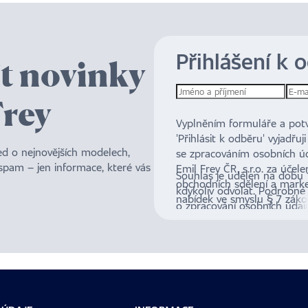
Přihlášení k 
ít novinky
Frey
Vyplněním formuláře a potv
'Přihlásit k odběru' vyjadřuj
led o nejnovějších modelech,
se zpracováním osobních úd
 spam – jen informace, které vás
Emil Frey ČR, s.r.o. za účele
Souhlas je udělen na dobu 10
obchodních sdělení a mark
kdykoliv odvolat. Podrobné
nabídek ve smyslu § 7 záko
o zpracování osobních úda
Sb., o některých službách i
právech jsou dostupné
zde
.
společnosti.