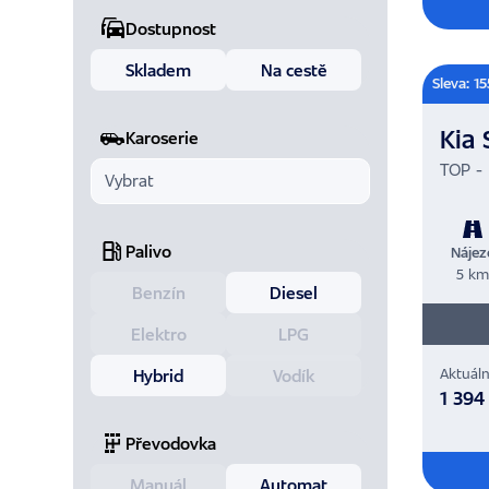
Dostupnost
Skladem
Na cestě
Sleva: 1
Kia 
Karoserie
TOP -
Palivo
Nájez
5 k
Benzín
Diesel
Elektro
LPG
Hybrid
Vodík
Aktuáln
1 394
Převodovka
Manuál
Automat