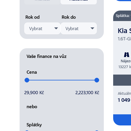
Splátka:
Rok od
Rok do
Vybrat
Vybrat
Kia 
1.6T-G
Vaše finance na vůz
Nájez
13227 
Cena
Vyberte cenový rozsah
29,900 Kč
2,223,100 Kč
Aktuáln
1 049
nebo
Splátky