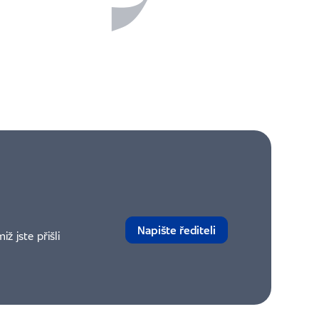
Napište řediteli
 jste přišli