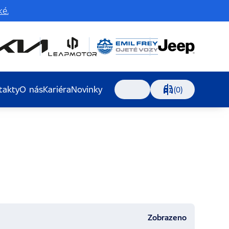
é.
takty
O nás
Kariéra
Novinky
Porovnávání, 0 voz
(0)
Vyhledávání
Zobrazeno