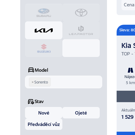
Cena
Sleva: 8
Kia 
TOP - 
Model
Nájez
×
Sorento
5 k
Stav
Aktuáln
Nové
Ojeté
1 529
Předváděcí vůz