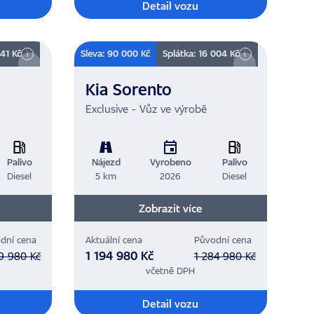
Detail vozu
141 Kč
Sleva: 90 000 Kč
Splátka: 16 004 Kč
i
i
Kia Sorento
Exclusive - Vůz ve výrobě
Palivo
Nájezd
Vyrobeno
Palivo
Diesel
5 km
2026
Diesel
Zobrazit více
dní cena
Aktuální cena
Původní cena
1 194 980 Kč
9 980 Kč
1 284 980 Kč
včetně DPH
Detail vozu