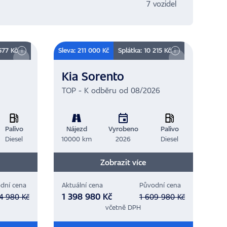
7 vozidel
577 Kč
Sleva: 211 000 Kč
Splátka: 10 215 Kč
i
i
Kia Sorento
TOP - K odběru od 08/2026
Palivo
Nájezd
Vyrobeno
Palivo
Diesel
10000 km
2026
Diesel
Zobrazit více
dní cena
Aktuální cena
Původní cena
1 398 980 Kč
4 980 Kč
1 609 980 Kč
včetně DPH