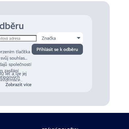
odběru
Značka
Přihlásit se k odběru
rzením tlačítka
i svůj souhlas
ajů společností
m zasílání
 let a lze jej
etingových
 informace
na č. 480/2004
Zobrazit více
jů a mých
nformační