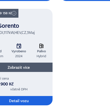
 9 158 Kč
i
Sorento
DI,117kW,HEV,CZ,1Maj
d
Vyrobeno
Palivo
km
2024
Hybrid
Zobrazit více
í cena
 900 Kč
včetně DPH
Detail vozu