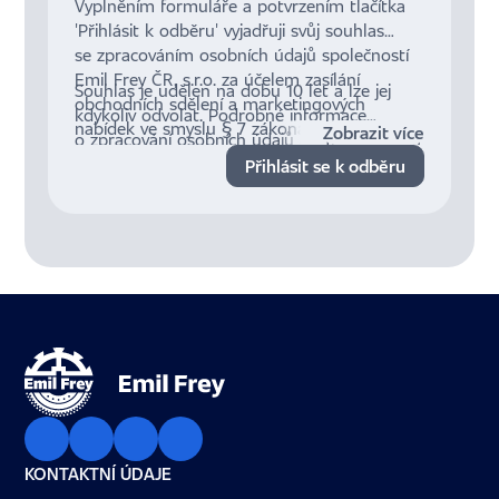
Vyplněním formuláře a potvrzením tlačítka
'Přihlásit k odběru' vyjadřuji svůj souhlas
se zpracováním osobních údajů společností
Emil Frey ČR, s.r.o. za účelem zasílání
Souhlas je udělen na dobu 10 let a lze jej
obchodních sdělení a marketingových
kdykoliv odvolat. Podrobné informace
nabídek ve smyslu § 7 zákona č. 480/2004
Zobrazit více
o zpracování osobních údajů a mých právech
Sb., o některých službách informační
jsou dostupné
zde
.
Přihlásit se k odběru
společnosti.
KONTAKTNÍ ÚDAJE