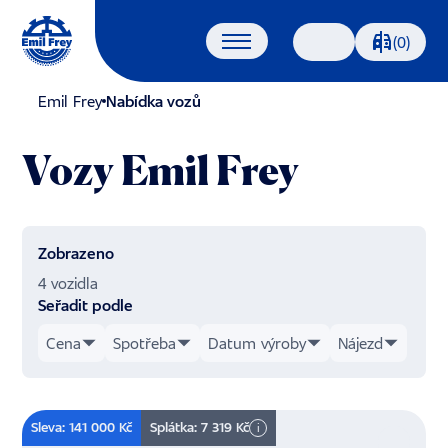
Porovnáván
(0)
Vyhledávání
Emil Frey
Nabídka vozů
Vozy Emil Frey
Zobrazeno
4 vozidla
Seřadit podle
Cena
Spotřeba
Datum výroby
Nájezd
Sleva: 141 000 Kč
Splátka: 7 319 Kč
i