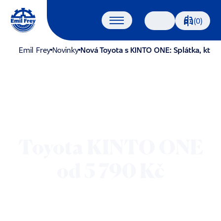
Porovnáván
(0)
Vyhledávání
Emil Frey
Novinky
Nová Toyota s KINTO ONE: Splátka, kter
Toyota KINTO ONE
od 5 790 Kč