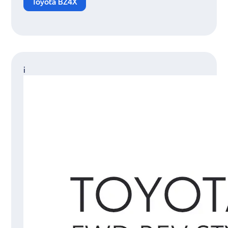
Toyota BZ4X
i