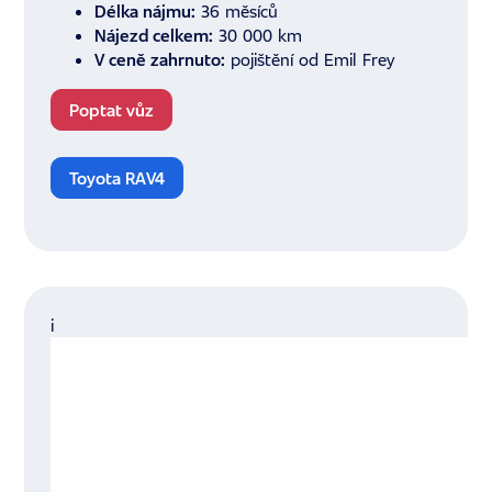
Délka nájmu:
36 měsíců
Nájezd celkem:
30 000 km
V ceně zahrnuto:
pojištění od Emil Frey
Poptat vůz
Toyota RAV4
i